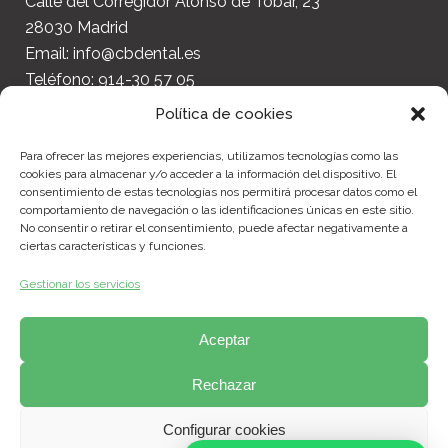
Calle del Corregidor Alonso de Tobar, 23
28030 Madrid
Email: info@cbdental.es
Teléfono: 914-30 57 05
Política de cookies
Para ofrecer las mejores experiencias, utilizamos tecnologías como las
cookies para almacenar y/o acceder a la información del dispositivo. El
consentimiento de estas tecnologías nos permitirá procesar datos como el
Haz clic en «Estoy de acuerdo» para activar
comportamiento de navegación o las identificaciones únicas en este sitio.
No consentir o retirar el consentimiento, puede afectar negativamente a
Google maps
ciertas características y funciones.
Política de cookies
Gestionar los servicios
Estoy de acuerdo
Aceptar
Rechazar
Configurar cookies