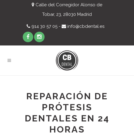
Calle del Corregidor Alonso de
Tobar, 23, 28030 Madrid
914 30 57 05 -
info@cbdental.es
REPARACIÓN DE
PRÓTESIS
DENTALES EN 24
HORAS